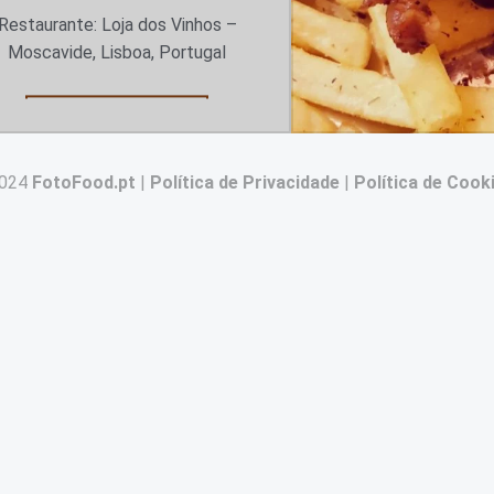
Restaurante: Loja dos Vinhos –
Moscavide, Lisboa, Portugal
“Cabidela de Galinha, deliciosa…”
Continuar a ler
…
2024
FotoFood.pt
|
Política de Privacidade
|
Política de Cook