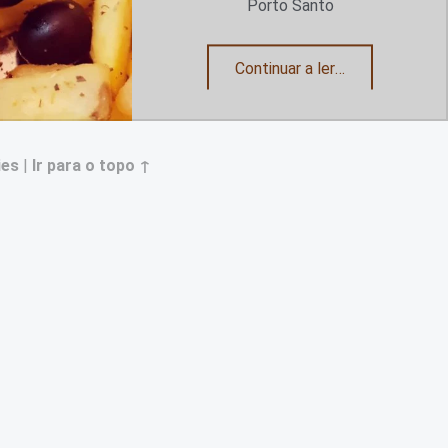
Porto Santo
“Picadinho de galinha”
Continuar a ler
…
ies
|
Ir para o topo ↑