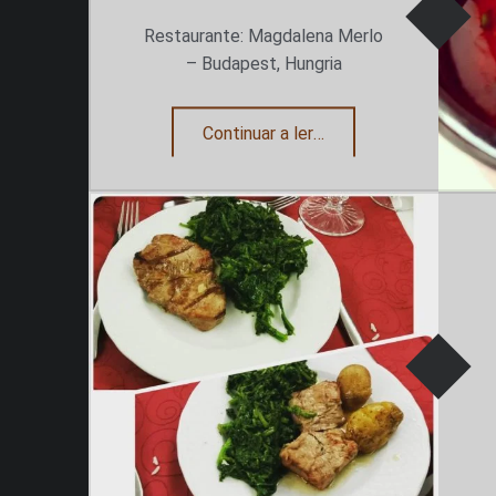
Restaurante: Magdalena Merlo
– Budapest, Hungria
“Goulash soupe”
Continuar a ler
…