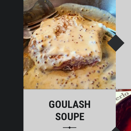
“Ilhada na brasa Sabores do Barroso”
Continuar a ler
…
GOULASH
SOUPE