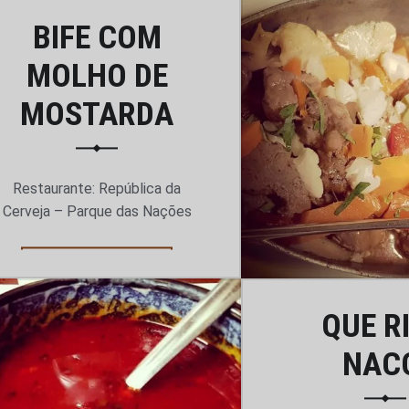
BIFE COM
Continuar a 
MOLHO DE
MOSTARDA
Restaurante: República da
Cerveja – Parque das Nações
“Bife com molho de mostarda”
Continuar a ler
…
QUE R
NAC