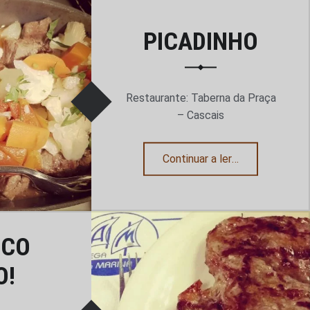
PICADINHO
“Ilhada de Vitela na Brasa, do Barroso claro!”
ler
…
Restaurante: Taberna da Praça
– Cascais
“Picadinho”
Continuar a ler
…
ICO
O!