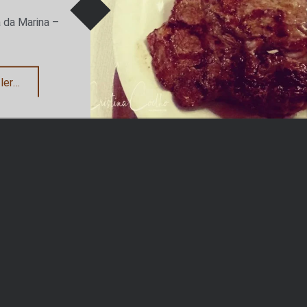
 da Marina –
“Que rico naco!”
ler
…