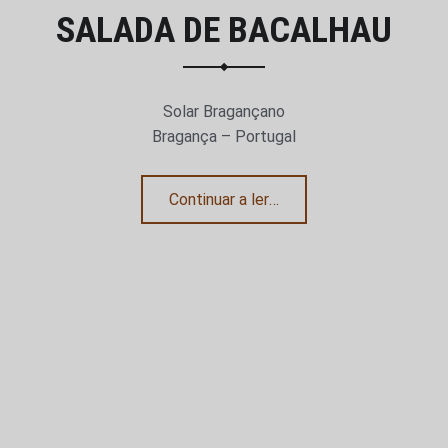
SALADA DE BACALHAU
isar
Solar Bragançano
Bragança – Portugal
“Cabrito assado e salada de bacalhau”
Continuar a ler
…