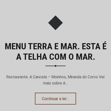
MENU TERRA E MAR. ESTA É
A TELHA COM O MAR.
Restaurante: A Cancela – Moinhos, Miranda do Corvo Ver
mais sobre A…
“Menu Terra e Mar. Esta é a telha com o Mar.”
Continuar a ler
…