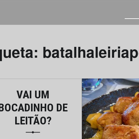
T
queta:
batalhaleiria
VAI UM
BOCADINHO DE
LEITÃO?