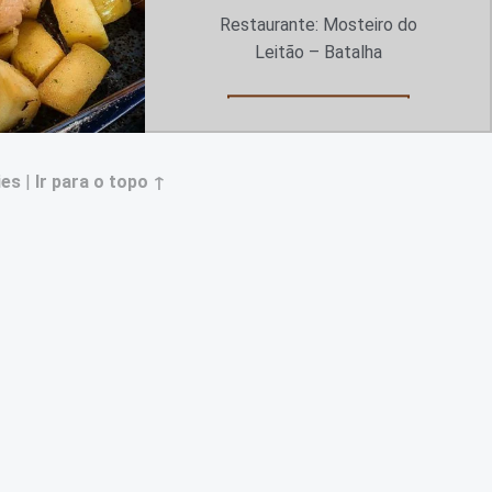
Restaurante: Mosteiro do
Leitão – Batalha
“Crocante de alheira e maçã.”
Continuar a ler
…
ies
|
Ir para o topo ↑