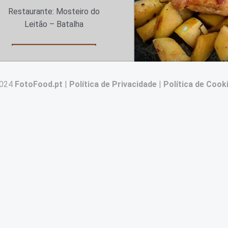
Restaurante: Mosteiro do
Leitão – Batalha
“Vai um bocadinho de leitão?”
Continuar a ler
…
2024
FotoFood.pt
|
Política de Privacidade
|
Política de Cook