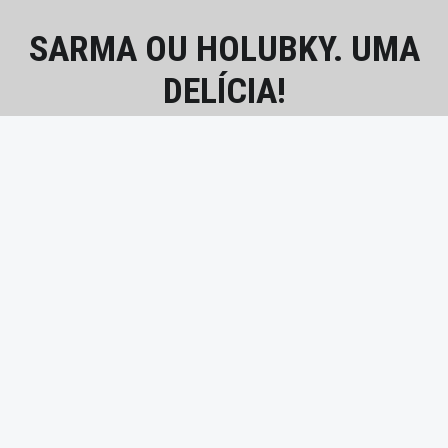
SARMA OU HOLUBKY. UMA
DELÍCIA!
Comida tradicional da Eslováquia em casa de amigos Berna
– Suiça
“Sarma ou Holubky. Uma delícia!”
Continuar a ler
…
© 2020-2024
FotoFood.pt
|
Política de
Privacidade
|
Política de Cookies
|
Ir para o
topo ↑