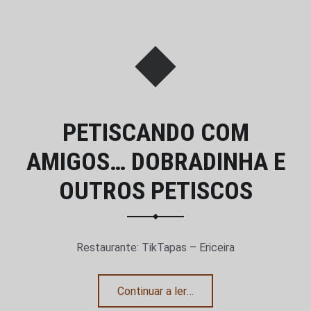
PETISCANDO COM
AMIGOS… DOBRADINHA E
OUTROS PETISCOS
Restaurante: TikTapas – Ericeira
“Petiscando com amigos… Dobradinha e outros petiscos”
Continuar a ler
…