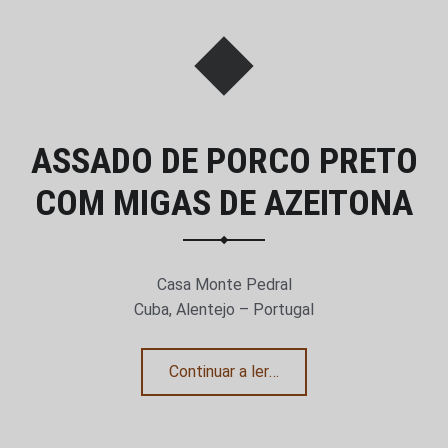
ASSADO DE PORCO PRETO
COM MIGAS DE AZEITONA
Casa Monte Pedral
Cuba, Alentejo – Portugal
“Assado de porco preto com migas de azeitona”
Continuar a ler
…