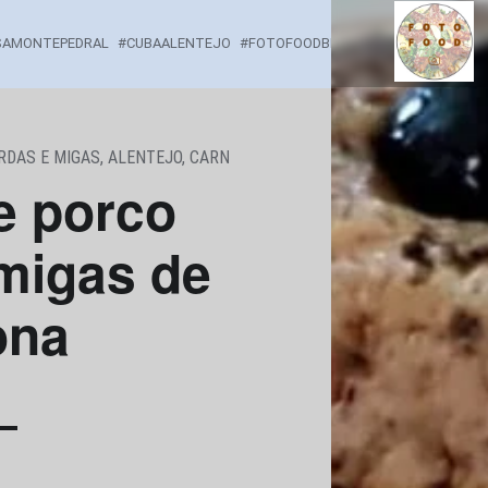
ASSADO DE PORCO PRETO COM MIGAS DE AZEI
SAMONTEPEDRAL
CUBAALENTEJO
FOTOFOODBLOG
INSTAGRAM
MI
Comidinhas por onde passo...
RDAS E MIGAS
,
ALENTEJO
,
CARNE
,
CASEIRA
,
COMIDA REGIONAL
,
POR
e porco
migas de
ona