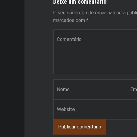
Deixe um comentário
O seu endereço de email não será publ
marcados com
*
Comentário
*
Nome
*
Email
*
Site