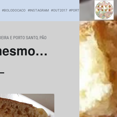
APETECIA MESMO...POLVO GUISADO EM BOLO DO
BOLODOCACO
INSTAGRAM
OUT2017
PORTOSANTO
Comidinhas por onde passo...
EIRA E PORTO SANTO
,
PÃO
 mesmo…