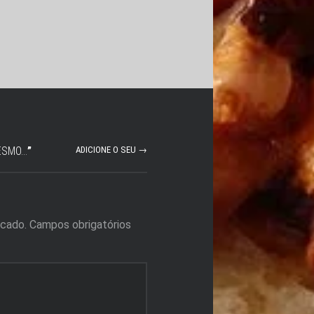
ESMO…
”
ADICIONE O SEU →
icado.
Campos obrigatórios