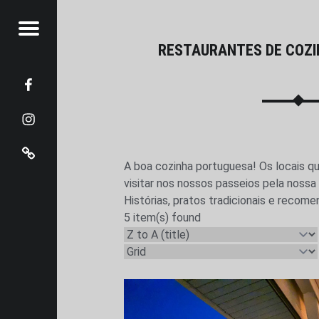
Menu
TOFOOD.PT
RESTAURANTES DE COZ
PORTUGUESA | FOTOFOOD.PT
Facebook
Instangram
Pinterest
t
A boa cozinha portuguesa! Os locais q
visitar nos nossos passeios pela nossa 
Histórias, pratos tradicionais e recom
5 item(s) found