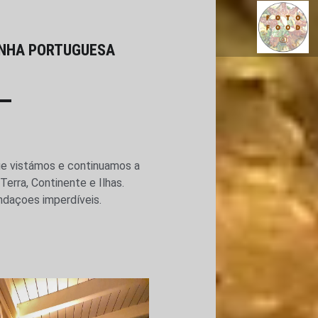
RESTAURANTES DE COZINHA PORTUGUES
INHA PORTUGUESA
Comidinhas por onde passo...
ue vistámos e continuamos a
Terra, Continente e Ilhas.
endaçoes imperdíveis.