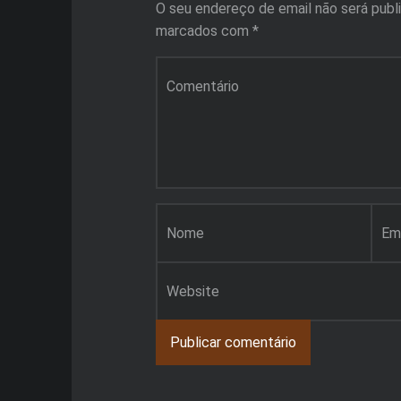
O seu endereço de email não será publ
marcados com
*
Comentário
*
Nome
*
Email
*
Site