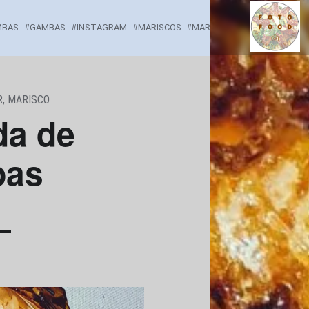
ESPETADA DE GAMBAS - F
MBAS
GAMBAS
INSTAGRAM
MARISCOS
MARISQUEIRAMUNIQUE2
Comidinhas por onde passo...
R
,
MARISCO
da de
as