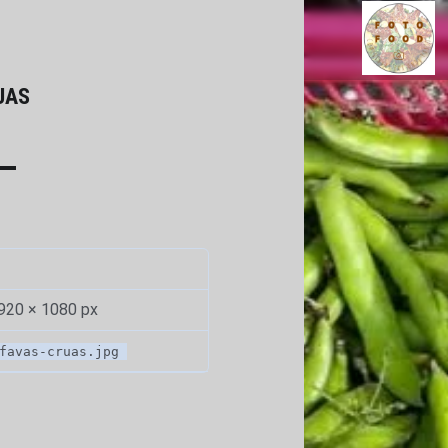
FAVAS CRUAS - FOT
Comidinhas por onde passo...
UAS
920 × 1080 px
favas-cruas.jpg