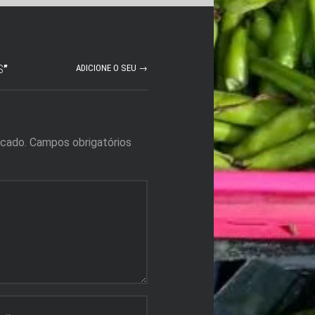
S
”
ADICIONE O SEU →
icado.
Campos obrigatórios