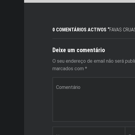
0 COMENTÁRIOS ACTIVOS “
FAVAS CRUA
Deixe um comentário
O seu endereço de email não será publ
marcados com
*
Comentário
*
Nome
*
Email
*