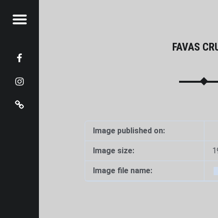
Menu
TOFOOD.PT
- FOTOFOOD.PT
FAVAS CR
Facebook
Instangram
Pinterest
t
Image published on:
Image size:
1
Image file name: