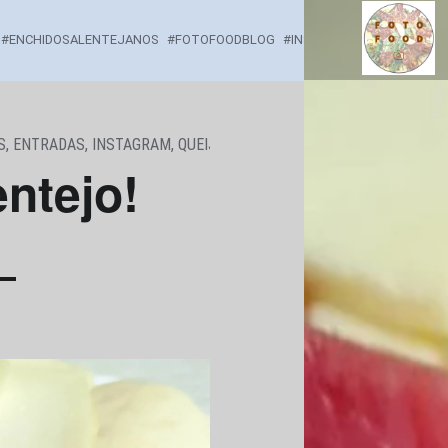
ISTO É ALENTEJO! - F
ENCHIDOSALENTEJANOS
FOTOFOODBLOG
INSTAGRAM
QUEIJOAL
Comidinhas por onde passo...
S
,
ENTRADAS
,
INSTAGRAM
,
QUEIJOS
entejo!