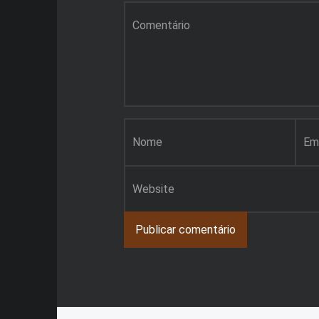
Comentário
*
Nome
*
Email
*
Site