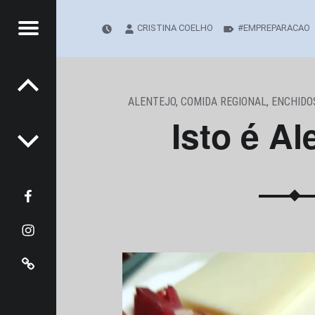
Menu
CRISTINA COELHO
EMPREPARACAO
Post navigation
TOFOOD.PT
! - FOTOFOOD.PT
ALENTEJO
,
COMIDA REGIONAL
,
ENCHIDO
Isto é Al
t
Facebook
Instangram
Pinterest