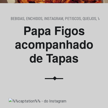
BEBIDAS
,
ENCHIDOS
,
INSTAGRAM
,
PETISCOS
,
QUEIJOS
,
VINHO
Papa Figos
acompanhado
de Tapas